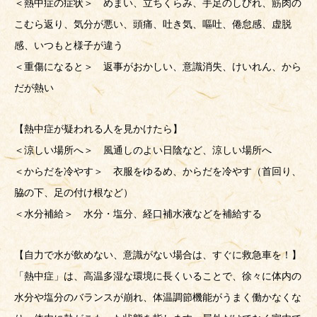
＜熱中症の症状＞ めまい、立ちくらみ、手足のしびれ、筋肉の
こむら返り、気分が悪い、頭痛、吐き気、嘔吐、倦怠感、虚脱
感、いつもと様子が違う
＜重傷になると＞ 返事がおかしい、意識消失、けいれん、から
だが熱い
【熱中症が疑われる人を見かけたら】
＜涼しい場所へ＞ 風通しのよい日陰など、涼しい場所へ
＜からだを冷やす＞ 衣服をゆるめ、からだを冷やす（首回り、
脇の下、足の付け根など）
＜水分補給＞ 水分・塩分、経口補水液などを補給する
【自力で水が飲めない、意識がない場合は、すぐに救急車を！】
「熱中症」は、高温多湿な環境に長くいることで、徐々に体内の
水分や塩分のバランスが崩れ、体温調節機能がうまく働かなくな