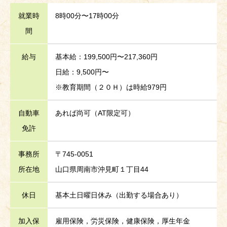
就業時
8時00分〜17時00分
間
給与
基本給：199,500円〜217,360円
日給：9,500円〜
※教育期間（２０Ｈ）は時給979円
自動車
あれば尚可（AT限定可）
免許
事務所
〒745-0051
所在地
山口県周南市沖見町１丁目44
休日
基本土日曜日休み（出勤する場合あり）
加入保
雇用保険，労災保険，健康保険，厚生年金